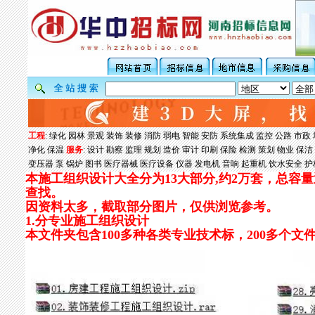
工程
:
绿化
园林
景观
装饰
装修
消防
弱电
智能
安防
系统集成
监控
公路
市政
净化
保温
服务
:
设计
勘察
监理
规划
造价
审计
印刷
保险
检测
策划
物业
保洁
变压器
泵
锅炉
图书
医疗器械
医疗设备
仪器
发电机
音响
起重机
饮水安全
护
本施工组织设计大全分为13大部分,约2万套，总容量
查找。
因资料太多，截取部分图片，仅供浏览参考。
1.分专业施工组织设计
本文件夹包含100多种各类专业技术标，200多个